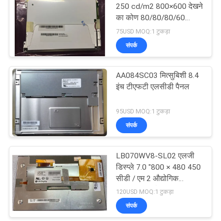
250 cd/m2 800×600 देखने
का कोण 80/80/80/60
TFT-LCD, LCM
75USD MOQ:1 टुकड़ा
संपर्क
AA084SC03 मित्सुबिशी 8.4
इंच टीएफटी एलसीडी पैनल
95USD MOQ:1 टुकड़ा
संपर्क
LB070WV8-SL02 एलजी
डिस्प्ले 7.0 "800 × 480 450
सीडी / एम 2 औद्योगिक
एलसीडी डिस्प्ले 133PPI
120USD MOQ:1 टुकड़ा
संपर्क