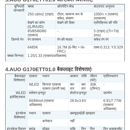
बुनियादी
चमक
ऑपरेटिंग मोड
कंट्रास्ट अनुपात
जानकारी
250 cd/m2 (टाइप)
टीएन, सामान्य रूप से
1000१.१ (प्रकार)
सफेद, संचरण
(प्रसारण)
देखने का कोण
देखने की दिशा
प्रतिक्रिया की गति
((L/R/U/D)
85/85/80/80
-
5 (टाइप) ((Tr+Td)
(प्रकार)
(ms)
डिस्प्ले रंगः
रंग तापमान
रंग की मात्रा
सफेद रंग रंग
6485K
16.7M (6-बिट + Hi-
एक्सः0.313; Y:0.329
FRC)
चमक भिन्नता:
1.25/1.33 (प्रकार/अधिकतम)
4.AUO G170ETT01.0 बैकलाइट विशेषताएंः
बैकलाइट
प्रकार
स्थान
आकार
राशि
जीवन
प्रतिस्थापन
विशेषताएंः
(घंटे)
WLED
किनारा प्रकाश
चार
चार
30K
-
प्रकार (ऊपरी पक्ष)
तार
तार
((मिनट)
WLED
वर्तमान इनपुट
वोल्टेज इनपुट
उपभोग
इलेक्ट्रिकल:
60/66mA (प्रकार/
28.8±3.6V
6.91/7.77W
अधिकतम)
(प्रकार/
अधिकतम)
इंटरफ़ेस
स्थान
प्रकार
डब्ल्यूएलईडी ड्राइवर
विशेषताएं:
कनेक्टर
नहीं
इंटरफ़ेस विवरण
ब्रांड
मॉडल
राशि
पिन
पिन
पिन असाइनमेंट