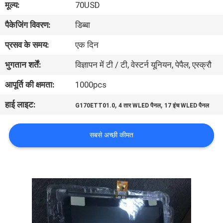
मूल्य:
70USD
गुणवत्ता
पैकेजिंग विवरण:
डिब्बा
नियंत्रण
प्रसव के समय:
एक दिन
संपर्क
भुगतान शर्तें:
विज्ञापन में टी / टी, वेस्टर्न यूनियन, पेपैल, एस्क्रौ
करें
आपूर्ति की क्षमता:
1000pcs
हाई लाइट:
,
,
G170ETT01.0
4 तार WLED पैनल
17 इंच WLED पैनल
समाचार
सबसे अच्छी कीमत
मामलों
साइटमैप
PRIVACY