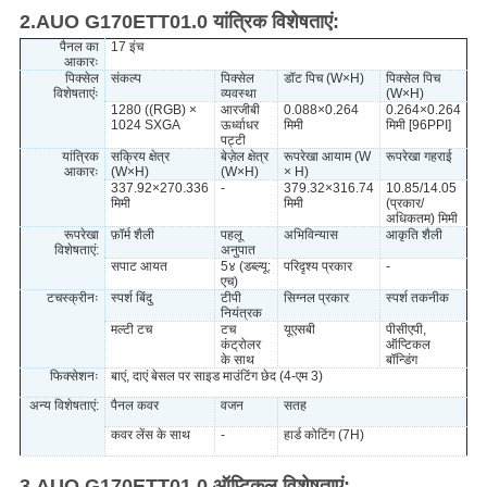
2.AUO G170ETT01.0 यांत्रिक विशेषताएं:
पैनल का
17 इंच
आकारः
पिक्सेल
संकल्प
पिक्सेल
डॉट पिच (W×H)
पिक्सेल पिच
विशेषताएंः
व्यवस्था
(W×H)
1280 ((RGB) ×
आरजीबी
0.088×0.264
0.264×0.264
1024 SXGA
ऊर्ध्वाधर
मिमी
मिमी [96PPI]
पट्टी
यांत्रिक
सक्रिय क्षेत्र
बेज़ेल क्षेत्र
रूपरेखा आयाम (W
रूपरेखा गहराई
आकारः
(W×H)
(W×H)
× H)
337.92×270.336
-
379.32×316.74
10.85/14.05
मिमी
मिमी
(प्रकार/
अधिकतम) मिमी
रूपरेखा
फ़ॉर्म शैली
पहलू
अभिविन्यास
आकृति शैली
विशेषताएं:
अनुपात
सपाट आयत
5४ (डब्ल्यू:
परिदृश्य प्रकार
-
एच)
टचस्क्रीनः
स्पर्श बिंदु
टीपी
सिग्नल प्रकार
स्पर्श तकनीक
नियंत्रक
मल्टी टच
टच
यूएसबी
पीसीएपी,
कंट्रोलर
ऑप्टिकल
के साथ
बॉन्डिंग
फिक्सेशनः
बाएं, दाएं बेसल पर साइड माउंटिंग छेद (4-एम 3)
अन्य विशेषताएं:
पैनल कवर
वजन
सतह
कवर लेंस के साथ
-
हार्ड कोटिंग (7H)
3.AUO G170ETT01.0 ऑप्टिकल विशेषताएं: