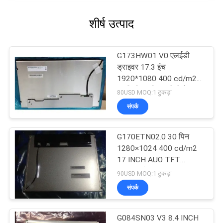
शीर्ष उत्पाद
G173HW01 V0 एलईडी
ड्राइवर 17.3 इंच
1920*1080 400 cd/m2
ए-सी टीएफटी एलसीडी पैनल
80USD MOQ:1 टुकड़ा
संपर्क
G170ETN02.0 30 पिन
1280×1024 400 cd/m2
17 INCH AUO TFT
एलसीडी पैनल
90USD MOQ:1 टुकड़ा
संपर्क
G084SN03 V3 8.4 INCH