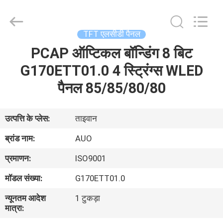
2025
Sapientia
Display
Co.,LIMITED.
All
TFT एलसीडी पैनल
Rights
Reserved.
PCAP ऑप्टिकल बॉन्डिंग 8 बिट
घर
G170ETT01.0 4 स्ट्रिंग्स WLED
उत्पादों
पैनल 85/85/80/80
हमारे
उत्पत्ति के प्लेस:
ताइवान
बारे
ब्रांड नाम:
AUO
में
प्रमाणन:
ISO9001
मॉडल संख्या:
G170ETT01.0
कारखाना
न्यूनतम आदेश
1 टुकड़ा
भ्रमण
मात्रा: