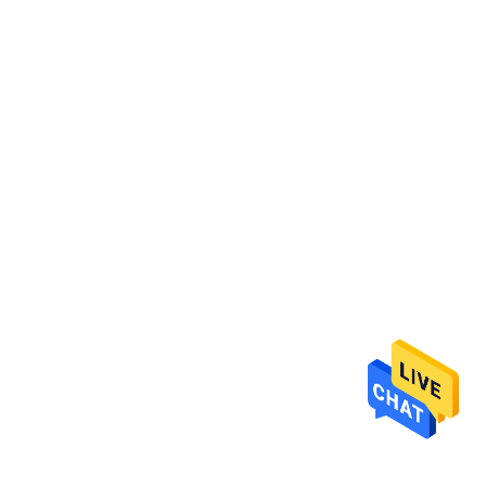
गुणवत्ता
नियंत्रण
संपर्क
करें
समाचार
मामलों
साइटमैप
PRIVACY