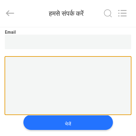
2025
Sapientia
Display
हमसे संपर्क करें
Co.,LIMITED.
All
Rights
Reserved.
घर
Email
उत्पादों
हमारे
बारे
में
कारखाना
भ्रमण
भेजें