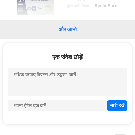
गुणवत्ता
द्वारा जारी किया गया
Spain European Certified orzganiztion Limited
नियंत्रण
और जानो
संपर्क
करें
एक संदेश छोड़ें
समाचार
मामलों
साइटमैप
PRIVACY