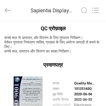
2025
Sapientia
Display
Sapientia Display Co.,LIMITED गुणवत्ता नियंत्रण
Co.,LIMITED.
All
Rights
Reserved.
घर
QC प्रोफ़ाइल
कच्चे माल से उत्पादन, और वितरण के लिए गुणवत्ता निरीक्षण।
उत्पादों
पेशेवर गुणवत्ता नियंत्रण व्यक्ति, ग्राहक के लिए अयोग्य उत्पादों से बचने के
लिए।
कच्चे माल, उत्पादन और वितरण का सख्त निरीक्षण।
हमारे
बारे
प्रमाणपत्र
में
मानक
Quality Management System Certification
कारखाना
संख्या
10135140Q
भ्रमण
मुद्दा तिथि
2020-06-04
समाप्ति दिनांक
2023-06-03
कार्यक्षेत्र/श्रेणी
Electronic components,LCD screens,electronic products trade