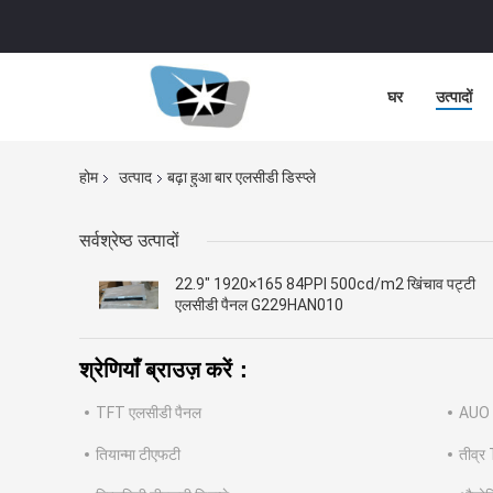
घर
उत्पादों
होम
उत्पाद
बढ़ा हुआ बार एलसीडी डिस्प्ले
सर्वश्रेष्ठ उत्पादों
22.9" 1920×165 84PPI 500cd/m2 खिंचाव पट्टी
एलसीडी पैनल G229HAN010
श्रेणियाँ ब्राउज़ करें：
TFT एलसीडी पैनल
AUO
तियान्मा टीएफटी
तीव्र