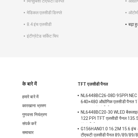
मित्सुबिशी टीएफटी डिस्प्ले
औद्यो
मेडिकल एलसीडी डिस्प्ले
ऑटोमो
8.4 इंच एलसीडी
बढ़ा ह
इंटीग्रेटेड सर्किट चिप
के बारे में
TFT एलसीडी पैनल
NL6448BC26-08D 95PPI NEC
हमारे बारे में
640×480 औद्योगिक एलसीडी पैनल 
कारखाना भ्रमण
128.16 ((H) मिमी
NL6448BC20-30 WLED बैकलाइट
गुणवत्ता नियंत्रण
122 PPI TFT एलसीडी पैनल 135.5
संपर्क करें
((V) मिमी
G156HAN01.0 16.2M 15.6 इंच 4
समाचार
टीएफटी एलसीडी पैनल 89/89/89/