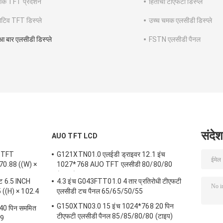
गिक TFT प्रदर्शन
हिताची टीएफटी डिस्प्ले
टिव TFT डिस्प्ले
उच्च चमक एलसीडी डिस्प्ले
ुआ बार एलसीडी डिस्प्ले
FSTN एलसीडी पैनल
संदेश
AUO TFT LCD
 TFT
G121XTN01.0 एलईडी ड्राइवर 12.1 इंच
170.88 ((W) ×
1027*768 AUO TFT एलसीडी 80/80/80
(टाइप.)
 6.5 INCH
4.3 इंच G043FTT01.0 4 तार प्रतिरोधी टीएफटी
 ((H) × 102.4
एलसीडी टच पैनल 65/65/50/55
G150XTN03.0 15 इंच 1024*768 20 पिन
0 पिन सममित
टीएफटी एलसीडी पैनल 85/85/80/80 (टाइप)
89